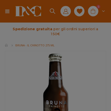
elementi
0
Toggle
Cart
Nav
Spedizione gratuita
per gli ordini superiori a
150€
BRUNA - IL CHINOTTO 275 ML
Vai
alla
fine
della
galleria
di
immagini