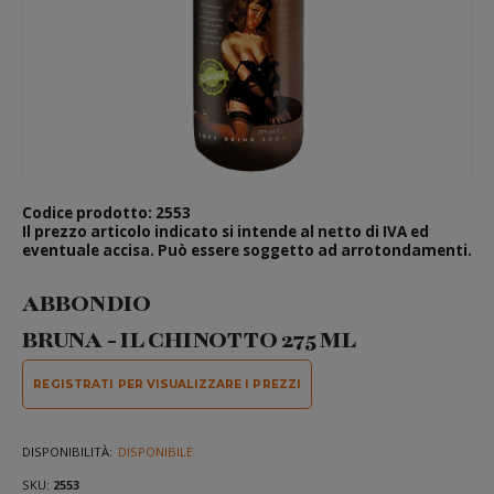
Codice prodotto: 2553
Il prezzo articolo indicato si intende al netto di IVA ed
eventuale accisa. Può essere soggetto ad arrotondamenti.
Vai
all'inizio
ABBONDIO
della
galleria
BRUNA - IL CHINOTTO 275 ML
di
immagini
REGISTRATI PER VISUALIZZARE I PREZZI
DISPONIBILITÀ:
DISPONIBILE
SKU
2553