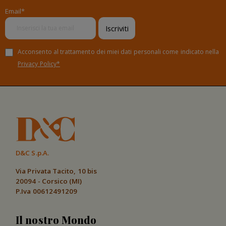
Email*
Iscriviti
Acconsento al trattamento dei miei dati personali come indicato nella
Privacy Policy*
D&C S.p.A.
Via Privata Tacito, 10 bis
20094 - Corsico (MI)
P.Iva 00612491209
Il nostro Mondo