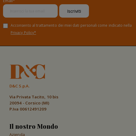
Email*
Iscriviti
Acconsento al trattamento dei miei dati personali come indicato nella
Privacy Policy*
D&C S.p.A.
Via Privata Tacito, 10 bis
20094 - Corsico (MI)
P.Iva 00612491209
Il nostro Mondo
Azienda