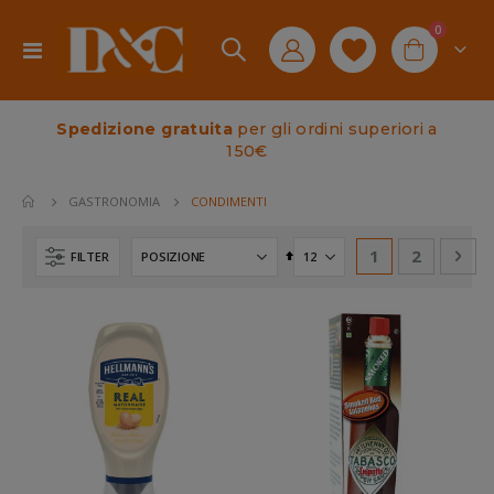
elementi
0
Toggle
Cart
Nav
Spedizione gratuita
per gli ordini superiori a
150€
CONDIMENTI
GASTRONOMIA
Pagina
Attualmente st
Pagina
Pag
Suc
1
2
Imposta
FILTER
la
direzione
decrescente