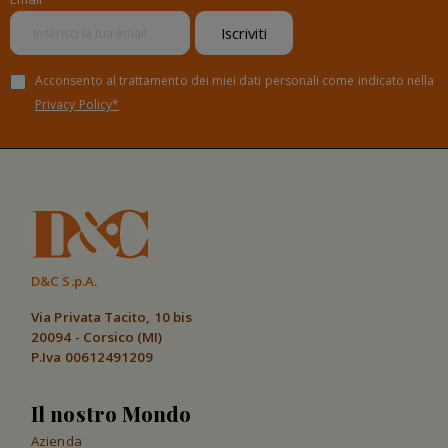
Iscriviti
Acconsento al trattamento dei miei dati personali come indicato nella
Privacy Policy*
D&C S.p.A.
Via Privata Tacito, 10 bis
20094 - Corsico (MI)
P.Iva 00612491209
Il nostro Mondo
Azienda