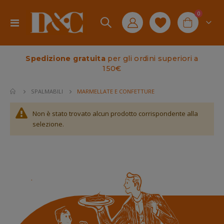
elementi
0
Toggle
Cart
Nav
Spedizione gratuita
per gli ordini superiori a
150€
MARMELLATE E CONFETTURE
SPALMABILI
Non è stato trovato alcun prodotto corrispondente alla
selezione.