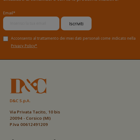
Email*
Iscriviti
Acconsento al trattamento dei miei dati personali come indicato nella
Privacy Policy*
D&C S.p.A.
Via Privata Tacito, 10 bis
20094 - Corsico (MI)
P.Iva 00612491209