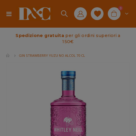
elementi
0
Toggle
Cart
Nav
Spedizione gratuita
per gli ordini superiori a
150€
GIN STRAWBERRY YUZU NO ALCOL 70 CL
Vai
alla
fine
della
galleria
di
immagini