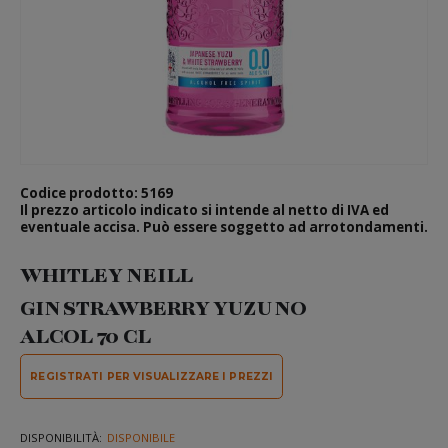
Codice prodotto: 5169
Il prezzo articolo indicato si intende al netto di IVA ed
eventuale accisa. Può essere soggetto ad arrotondamenti.
Vai
all'inizio
WHITLEY NEILL
della
galleria
GIN STRAWBERRY YUZU NO
di
immagini
ALCOL 70 CL
REGISTRATI PER VISUALIZZARE I PREZZI
DISPONIBILITÀ:
DISPONIBILE