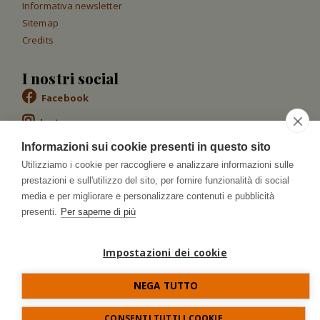
Informativa newsletter
Sitemap
Credits
I nostri social
Facebook
Instagram
Linkedin
Informazioni sui cookie presenti in questo sito
Utilizziamo i cookie per raccogliere e analizzare informazioni sulle
Whatsapp
prestazioni e sull'utilizzo del sito, per fornire funzionalità di social
media e per migliorare e personalizzare contenuti e pubblicità
presenti.
Per saperne di più
Area agenti
Accedi Area Agenti
Impostazioni dei cookie
NEGA TUTTO
CONSENTI TUTTI I COOKIE